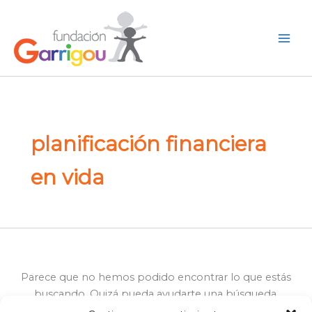
Buscar
Ir
por:
al
Buscar
contenido
planificación financiera
en vida
Parece que no hemos podido encontrar lo que estás
buscando. Quizá pueda ayudarte una búsqueda.