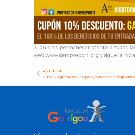
Si quieres permanecer atento a todas las
web www.siempreporti.org y sigue la inici
ANTERIOR
Ant