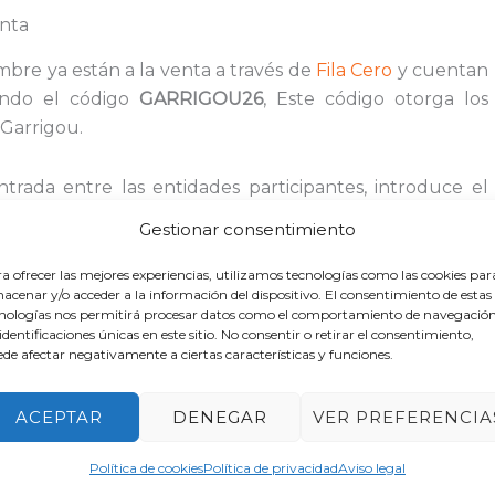
enta
mbre ya están a la venta a través de
Fila Cero
y cuentan
endo el código
GARRIGOU26
, Este código otorga los
 Garrigou.
entrada entre las entidades participantes, introduce el
ir los porcentajes que recibe cada entidad y que
Gestionar consentimiento
del 10% para el comprador.
a ofrecer las mejores experiencias, utilizamos tecnologías como las cookies par
acenar y/o acceder a la información del dispositivo. El consentimiento de estas
nologías nos permitirá procesar datos como el comportamiento de navegación
 identificaciones únicas en este sitio. No consentir o retirar el consentimiento,
de afectar negativamente a ciertas características y funciones.
ACEPTAR
DENEGAR
VER PREFERENCIA
Política de cookies
Política de privacidad
Aviso legal