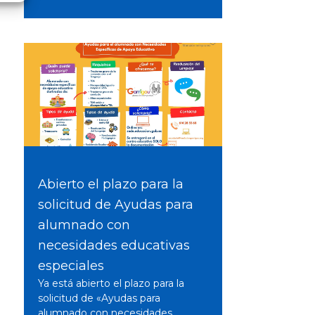
Abierto el plazo para la
solicitud de Ayudas para
alumnado con
necesidades educativas
especiales
Ya está abierto el plazo para la
solicitud de «Ayudas para
alumnado con necesidades