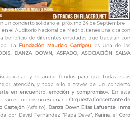
n un concierto solidario el próximo 24 de Septiembre
 en el Auditorio Nacional de Madrid, tienes una cita con
a beneficio de diferentes entidades que trabajan con
idad. La
Fundación Mauricio Garrigou
es una de las
DIS, DANZA DOWN, ASPADO, ASOCIACIÓN SALVA
n discapacidad y recaudar fondos para que todas estas
jor atención, y todo ello a través de un concierto
erte en encuentro, emoción y compromiso».
En esta
nirán en un mismo escenario
Orquesta Concertante de
io Castejón
(Asfalto),
Danza Down Elías Lafuente
,
Inma
igida por David Fernández “Papa Dave”,
Karina
, el
Coro