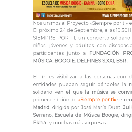
Nos unimos al Proyecto «Siempre por ti» e
El próximo 24 de Septiembre, a las 19.30H,
SIEMPRE POR TI, un concierto solidario 
niños, jóvenes y adultos con discapac
participantes junto a
FUNDACIÓN PRO
MÚSICA, BOOGIE. DELFINES S.XXI, BSR .
El fin es visibilizar a las personas co
entidades puedan seguir dándoles la me
solidario
«en el que la música se convi
primera edición de
«Siempre por ti»
se reu
Madrid
, dirigida por José María Duet,
Jul
Serrano,
Escuela de Música Boogie
, dir
Ekhia
…y muchas más sorpresas.