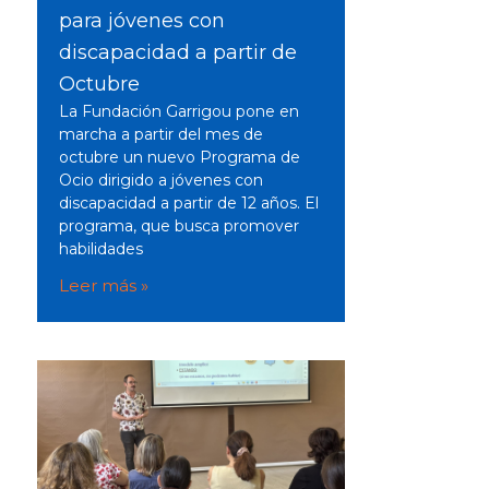
para jóvenes con
discapacidad a partir de
Octubre
La Fundación Garrigou pone en
marcha a partir del mes de
octubre un nuevo Programa de
Ocio dirigido a jóvenes con
discapacidad a partir de 12 años. El
programa, que busca promover
habilidades
Leer más »