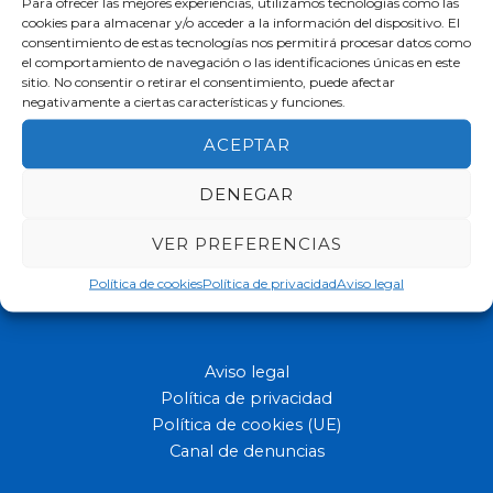
Para ofrecer las mejores experiencias, utilizamos tecnologías como las
cookies para almacenar y/o acceder a la información del dispositivo. El
consentimiento de estas tecnologías nos permitirá procesar datos como
el comportamiento de navegación o las identificaciones únicas en este
sitio. No consentir o retirar el consentimiento, puede afectar
negativamente a ciertas características y funciones.
ACEPTAR
DENEGAR
VER PREFERENCIAS
Ofrecemos a los niños y jóvenes con capacidades diferentes
Política de cookies
Política de privacidad
Aviso legal
una educación de máxima calidad.
Aviso legal
Política de privacidad
Política de cookies (UE)
Canal de denuncias