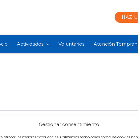
HAZ 
ocio
Actividades
Voluntarios
Atención Tempran
Gestionar consentimiento
odido encontrar lo que estás buscando. Quizá pueda 
a ofrecer las mejores experiencias, utilizamos tecnologías como las cookies par