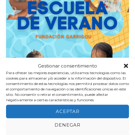
Gestionar consentimiento
Para ofrecer las mejores experiencias, utilizamos tecnologías como las
cookies para almacenar y/o acceder a la información del dispositivo. El
consentimiento de estas tecnologías nos permitirá procesar datos como
el comportamiento de navegación o las identificaciones únicas en este
Eventos|Noticias
sitio. No consentir o retirar el consentimiento, puede afectar
negativamente a ciertas características y funciones.
Abierto el plazo de inscripción para la
Escuela de Verano 2026 de la
ACEPTAR
Fundación Garrigou
DENEGAR
Esther
/
abril 8, 2026