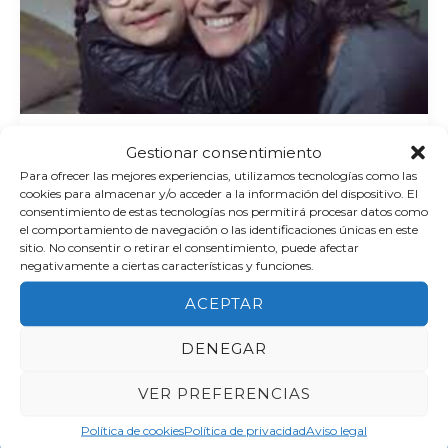
Noticias
Gestionar consentimiento
Para ofrecer las mejores experiencias, utilizamos tecnologías como las
Fomentar la participación de las
cookies para almacenar y/o acceder a la información del dispositivo. El
personas con Discapacidad en la última
consentimiento de estas tecnologías nos permitirá procesar datos como
sesión de Formación para Voluntarios
el comportamiento de navegación o las identificaciones únicas en este
sitio. No consentir o retirar el consentimiento, puede afectar
de la Fundación Garrigou
negativamente a ciertas características y funciones.
Esther
/
noviembre 24, 2025
ACEPTAR
Acompañar en lugar de ayudar, animar en lugar
DENEGAR
de hacer. La última sesión de la Formación a
voluntarios de la […]
VER PREFERENCIAS
Política de cookies
Política de privacidad
Aviso legal