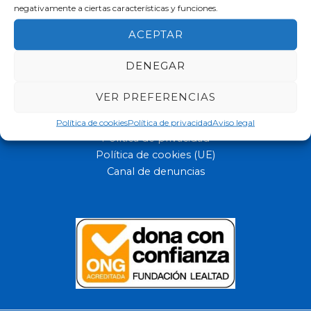
negativamente a ciertas características y funciones.
ACEPTAR
Ofrecemos a los niños y jóvenes con capacidades diferentes
DENEGAR
una educación de máxima calidad.
VER PREFERENCIAS
Aviso legal
Política de cookies
Política de privacidad
Aviso legal
Política de privacidad
Política de cookies (UE)
Canal de denuncias